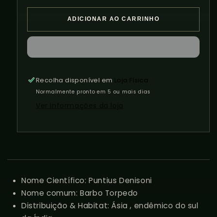
quantidade
quantidade
de
de
ADICIONAR AO CARRINHO
Puntius
Puntius
Denisoni
Denisoni
-
-
Barbo
Barbo
Torpedo
Torpedo
Recolha disponível em
Loja Física
Normalmente pronto em 5 ou mais dias
Ver informações da loja
Nome Científico: Puntius Denisoni
Nome comum: Barbo Torpedo
Distribuição & Habitat:
Ásia
, endêmico do sul