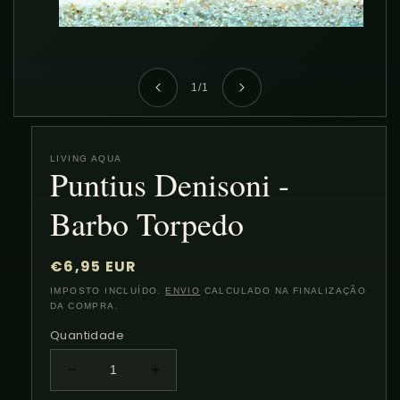
Abrir
conteúdo
multimédia
1
em
de
1
/
1
modal
LIVING AQUA
Puntius Denisoni -
Barbo Torpedo
Preço
€6,95 EUR
normal
IMPOSTO INCLUÍDO.
ENVIO
CALCULADO NA FINALIZAÇÃO
DA COMPRA.
Quantidade
Diminuir
Aumentar
a
a