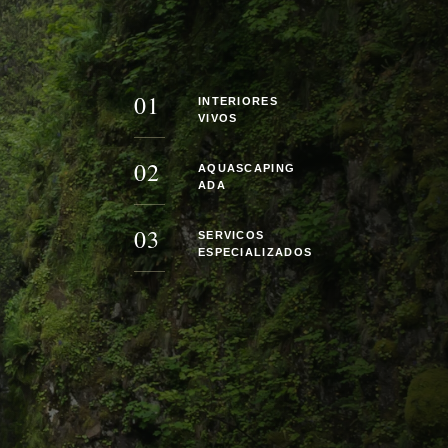
01
INTERIORES
VIVOS
02
AQUASCAPING
ADA
03
SERVICOS
ESPECIALIZADOS