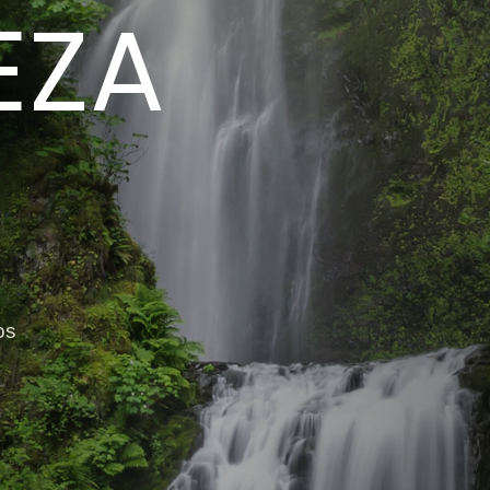
EZA
os