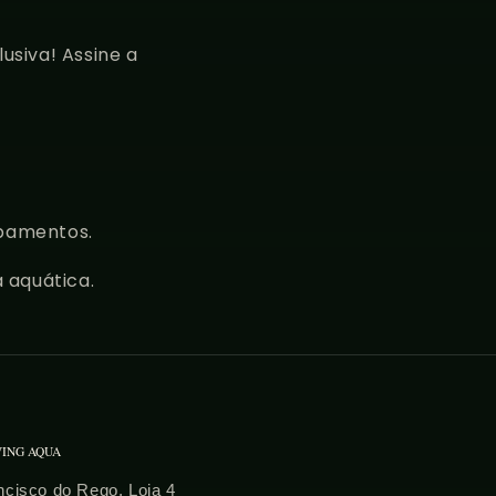
usiva! Assine a
ipamentos.
 aquática.
VING AQUA
cisco do Rego, Loja 4