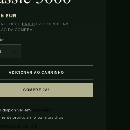
5 EUR
l
INCLUÍDO.
ENVIO
CALCULADO NA
ÇÃO DA COMPRA.
de
uir
Aumentar
a
idade
quantidade
de
ADICIONAR AO CARRINHO
Oase
amMax
StreamMax
ic
Classic
COMPRE JÁ!
5000
a disponível em
Loja Física
mente pronto em 5 ou mais dias
formações da loja