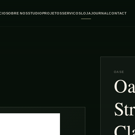
ICIO
SOBRE NOS
STUDIO
PROJETOS
SERVICOS
LOJA
JOURNAL
CONTACT
OASE
Oa
St
Cl