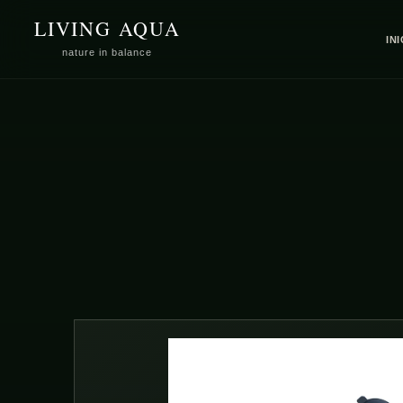
SALTAR
LIVING AQUA
PARA O
CONTEÚDO
IN
nature in balance
SALTAR
PARA A
INFORMAÇÃO
DO PRODUTO