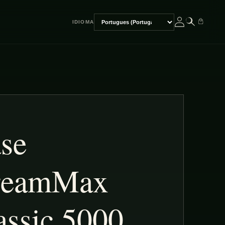
IDIOMA
Escolher
idioma
se
reamMax
assic 5000