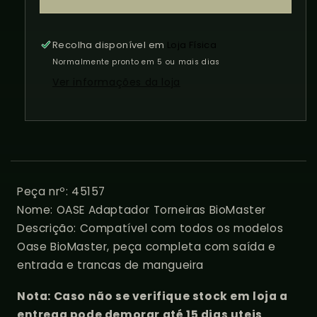
BioMaster
BioMaster
Recolha disponível em
Loja Física
Normalmente pronto em 5 ou mais dias
Ver informações da loja
Peça nrº: 45157
Nome: OASE Adaptador Torneiras BioMaster
Descrição: Compatível com todos os modelos
Oase BioMaster, peça completa com saída e
entrada e trancas de mangueira
Nota: Caso não se verifique stock em loja a
entrega pode demorar até 15 dias uteis