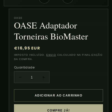
modal
OASE
OASE Adaptador
Torneiras BioMaster
Preço
€16,95 EUR
normal
IMPOSTO INCLUÍDO.
ENVIO
CALCULADO NA FINALIZAÇÃO
DA COMPRA.
Quantidade
Diminuir
Aumentar
a
a
quantidade
quantidade
de
de
ADICIONAR AO CARRINHO
OASE
OASE
Adaptador
Adaptador
Torneiras
Torneiras
COMPRE JÁ!