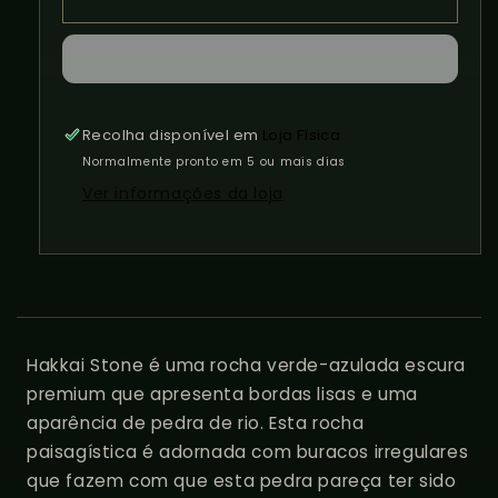
Hakkai
Hakkai
Stone
Stone
Recolha disponível em
Loja Física
Normalmente pronto em 5 ou mais dias
Ver informações da loja
Hakkai Stone é uma rocha verde-azulada escura
premium que apresenta bordas lisas e uma
aparência de pedra de rio. Esta rocha
paisagística é adornada com buracos irregulares
que fazem com que esta pedra pareça ter sido