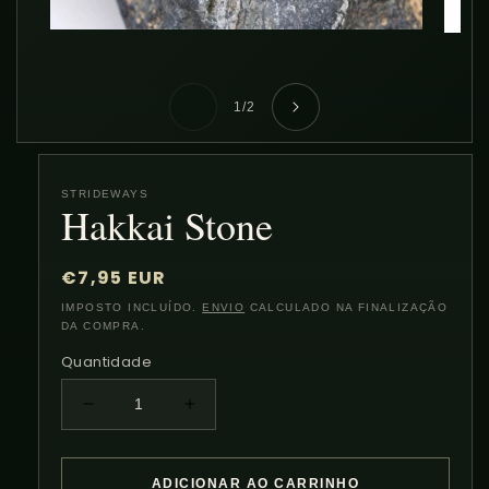
Abrir
Abrir
conteúdo
conteú
multimédia
multim
1
2
em
em
de
1
/
2
modal
modal
STRIDEWAYS
Hakkai Stone
Preço
€7,95 EUR
normal
IMPOSTO INCLUÍDO.
ENVIO
CALCULADO NA FINALIZAÇÃO
DA COMPRA.
Quantidade
Diminuir
Aumentar
a
a
quantidade
quantidade
de
de
ADICIONAR AO CARRINHO