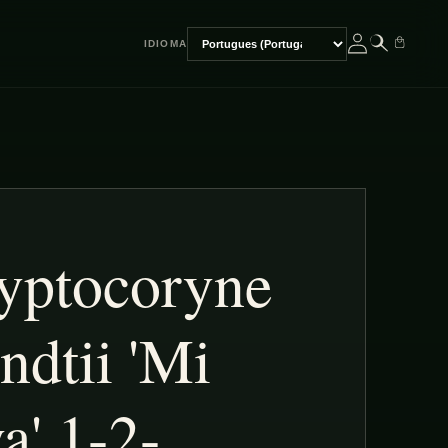
IDIOMA
Escolher
idioma
yptocoryne
ndtii 'Mi
a' 1-2-