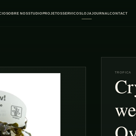
ICIO
SOBRE NOS
STUDIO
PROJETOS
SERVICOS
LOJA
JOURNAL
CONTACT
TROPICA
Cr
we
Oy