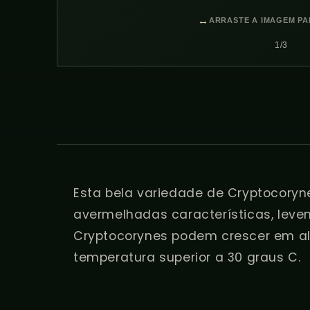
ARRASTE A IMAGEM P
de
1
/
3
Esta bela variedade de Cryptocoryne
avermelhadas características, leve
Cryptocorynes podem crescer em al
temperatura superior a 30 graus C.