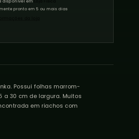
2-
a disponível em
Loja Física
!
Grow!
mente pronto em 5 ou mais dias
formações da loja
anka. Possui folhas marrom-
 a 30 cm de largura. Muitos
encontrada em riachos com