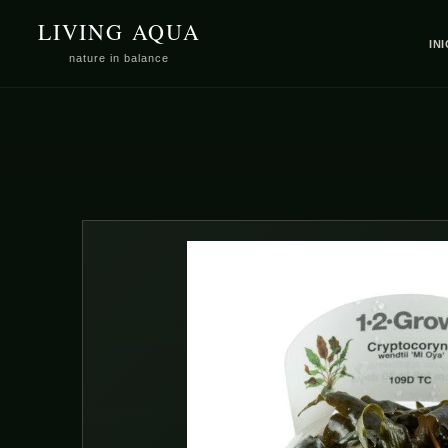
SALTAR
LIVING AQUA
PARA O
CONTEÚDO
IN
nature in balance
SALTAR
PARA A
INFORMAÇÃO
DO PRODUTO