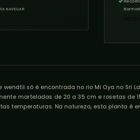
2-
Recolh
conteúdo
Grow
multimédia
Normal
ARA NAVEGAR
2
Ver in
em
modal
 wendtii só é encontrada no rio Mi Oya no Sri L
mente marteladas de 20 a 35 cm e rosetas de 15
tas temperaturas. Na natureza, esta planta é 