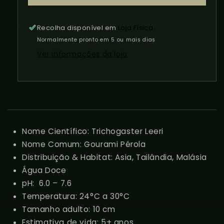
Gourami
Gourami
Pérola
Pérola
Recolha disponível em
Loja Física
Normalmente pronto em 5 ou mais dias
Ver informações da loja
Nome Científico: Trichogaster Leeri
Nome Comum: Gourami Pérola
Distribuição & Habitat:
Asia, Tailândia, Malásia
Água Doce
pH:
6.0 – 7.6
Temperatura:
24
°C a 30°C
Tamanho adulto: 10 cm
Estimativa de vida: 5+ anos