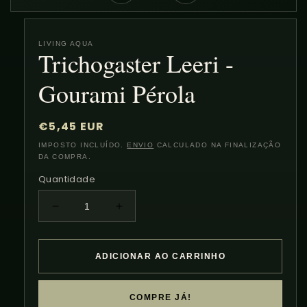
LIVING AQUA
Trichogaster Leeri -
Gourami Pérola
Preço
€5,45 EUR
normal
IMPOSTO INCLUÍDO.
ENVIO
CALCULADO NA FINALIZAÇÃO
DA COMPRA.
Quantidade
Diminuir
Aumentar
a
a
quantidade
quantidade
de
de
ADICIONAR AO CARRINHO
Trichogaster
Trichogaster
Leeri
Leeri
-
-
COMPRE JÁ!