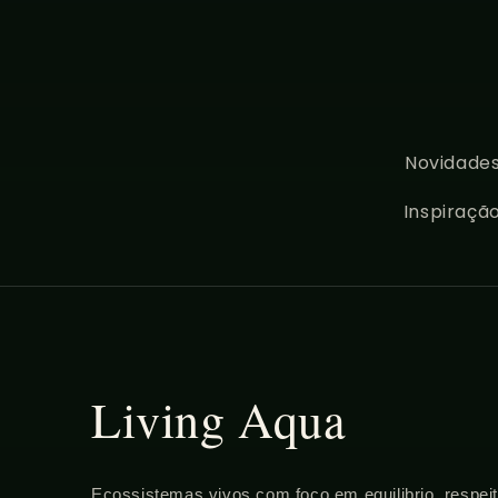
Novidades
Inspiraçã
Living Aqua
Ecossistemas vivos com foco em equilibrio, respei