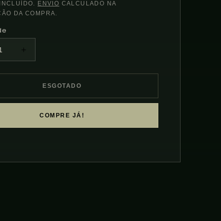
l
INCLUÍDO.
ENVIO
CALCULADO NA
ÇÃO DA COMPRA.
de
uir
Aumentar
a
idade
quantidade
de
ESGOTADO
ros
Chihiros
RGB
Vivid
COMPRE JÁ!
Mini