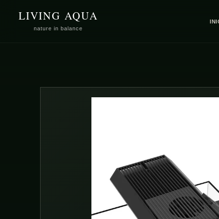
SALTAR
LIVING AQUA
PARA O
CONTEÚDO
IN
nature in balance
SALTAR
PARA A
INFORMAÇÃO
DO PRODUTO