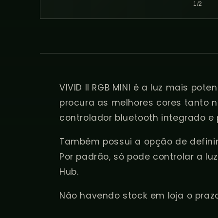
de
1
/
2
VIVID II RGB MINI é a luz mais pote
procura as melhores cores tanto n
controlador bluetooth integrado e 
Também possui a opção de definir 
Por padrão, só pode controlar a lu
Hub.
Não havendo stock em loja o prazo