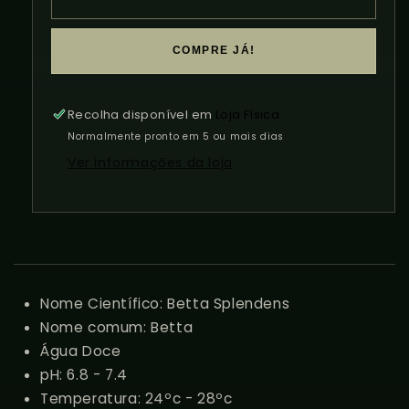
Betta
Betta
Fêmea
Fêmea
Halfmoon
Halfmoon
COMPRE JÁ!
Recolha disponível em
Loja Física
Normalmente pronto em 5 ou mais dias
Ver informações da loja
Nome Científico:
Betta Splendens
Nome comum: Betta
Água Doce
pH: 6.8 - 7.4
Temperatura: 24ºc - 28ºc