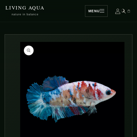
SALTAR
LIVING AQUA
PARA O
MENU
CONTEÚDO
nature in balance
SALTAR
PARA A
INFORMAÇÃO
DO PRODUTO