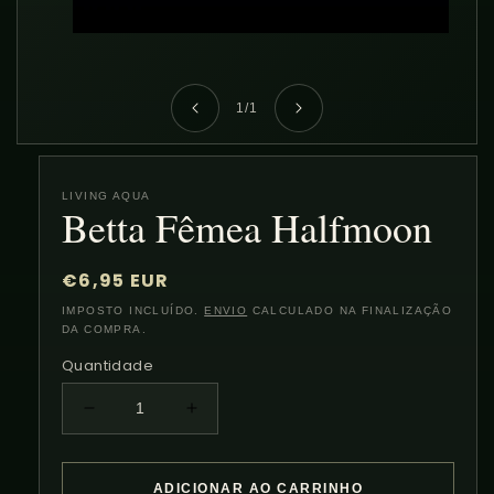
Abrir
conteúdo
multimédia
1
em
de
1
/
1
modal
LIVING AQUA
Betta Fêmea Halfmoon
Preço
€6,95 EUR
normal
IMPOSTO INCLUÍDO.
ENVIO
CALCULADO NA FINALIZAÇÃO
DA COMPRA.
Quantidade
Diminuir
Aumentar
a
a
quantidade
quantidade
de
de
ADICIONAR AO CARRINHO