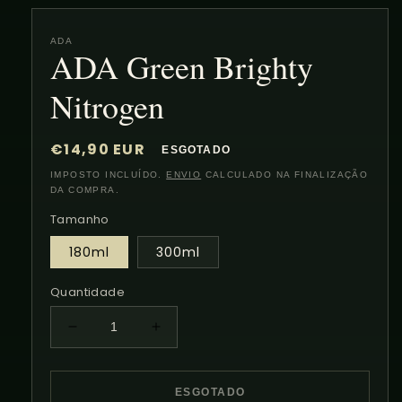
ADA
ADA Green Brighty
Nitrogen
Preço
€14,90 EUR
ESGOTADO
normal
IMPOSTO INCLUÍDO.
ENVIO
CALCULADO NA FINALIZAÇÃO
DA COMPRA.
Tamanho
180ml
300ml
Quantidade
Diminuir
Aumentar
a
a
quantidade
quantidade
de
de
ESGOTADO