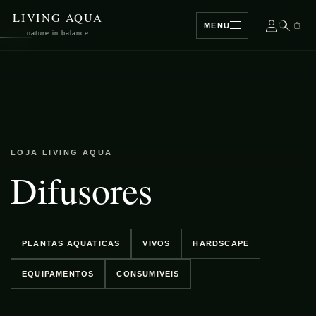
SALTAR
LIVING AQUA
PARA O
MENU
CONTEÚDO
nature in balance
LOJA LIVING AQUA
C
Difusores
o
l
PLANTAS AQUATICAS
VIVOS
HARDSCAPE
EQUIPAMENTOS
CONSUMIVEIS
e