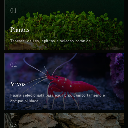
01
Plantas
Tapetes, caules, epifitas e selecao botanica.
02
Vivos
Fauna selecionada para equilibrio, comportamento e
compatibilidade.
03