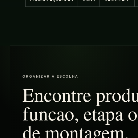
PLANTAS AQUATICAS
VIVOS
HARDSCAPE
l
l
e
ORGANIZAR A ESCOLHA
c
Encontre produ
funcao, etapa o
t
de montagem.