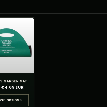
OS GARDEN MAT
lar
 €4,65 EUR
e
SE OPTIONS