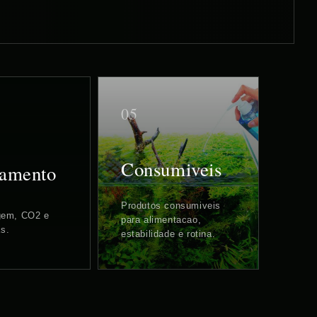
05
Consumiveis
amento
Produtos consumiveis
agem, CO2 e
para alimentacao,
s.
estabilidade e rotina.