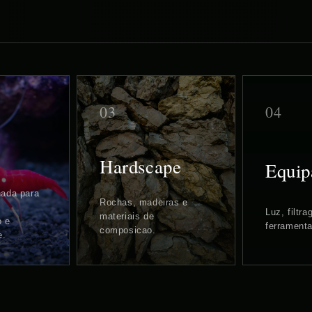
03
04
Hardscape
Equip
nada para
Rochas, madeiras e
Luz, filtr
materiais de
o e
ferramenta
composicao.
e.