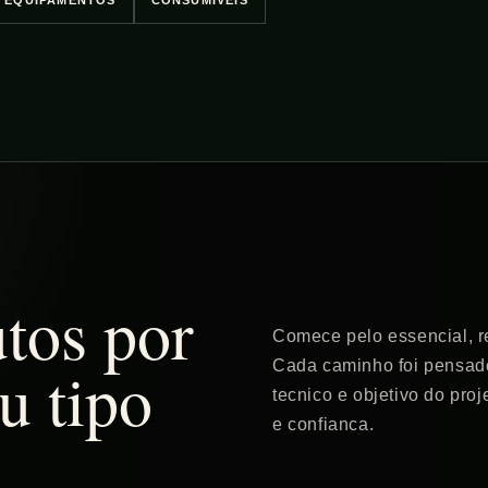
EQUIPAMENTOS
CONSUMIVEIS
tos por
Comece pelo essencial, re
u tipo
Cada caminho foi pensado 
tecnico e objetivo do pro
e confianca.