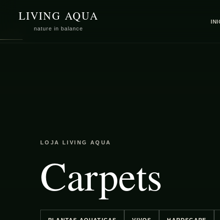
SKIP TO
LIVING AQUA
CONTENT
IN
nature in balance
LOJA LIVING AQUA
C
Carpets
o