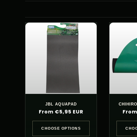
JBL AQUAPAD
CHIHIR
Regular
From €5,95 EUR
Regu
From
price
pric
CHOOSE OPTIONS
CHOO