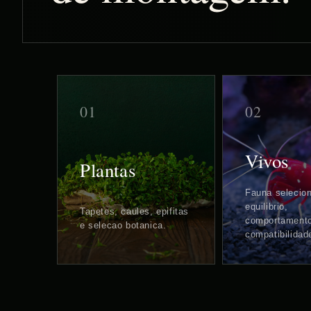
i
o
n
01
02
:
Vivos
Plantas
Fauna selecio
equilibrio,
Tapetes, caules, epifitas
comportament
e selecao botanica.
compatibilidad